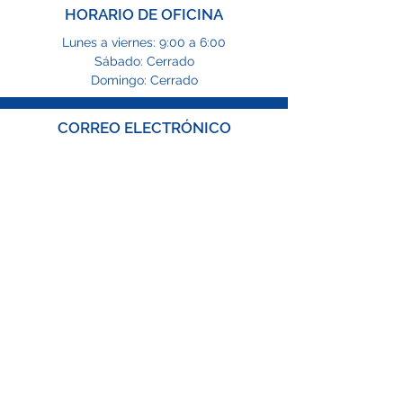
HORARIO DE OFICINA
Lunes a viernes: 9:00 a 6:00
Sábado: Cerrado
Domingo: Cerrado
CORREO ELECTRÓNICO
info@tfgng.com
TELÉFONOS
1-469-564-4646
1-866-229-8865
SÍGUENOS
CONTÁCTANOS