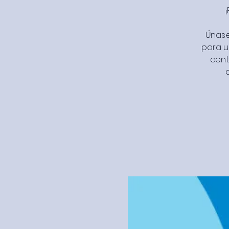
Únase 
para u
cent