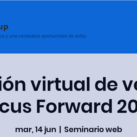
oup
nce y una verdadera oportunidad de éxito.
ón virtual de 
cus Forward 2
mar, 14 jun
  |  
Seminario web