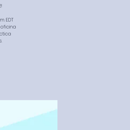
!
 m. EDT
oficina
ctica