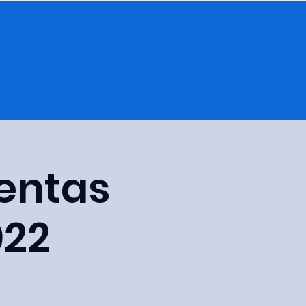
ventas
022