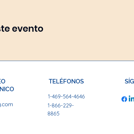
te evento
EO
TELÉFONOS
SÍ
NICO
1-469-564-4646
g.com
1-866-229-
8865