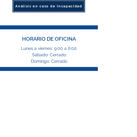
Análisis en caso de Incapacidad
HORARIO DE OFICINA
Lunes a viernes: 9:00 a 6:00
Sábado: Cerrado
Domingo: Cerrado
CORREO ELECTRÓNICO
info@tfgng.com
TELÉFONOS
1-469-564-4646
1-866-229-8865